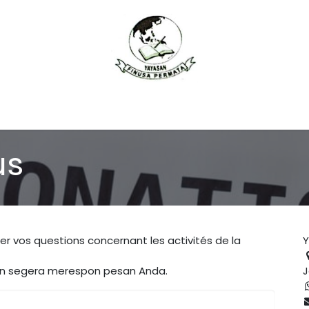
Programme
Donation
Yayasan Finusa
Contact
us
er vos questions concernant les activités de la
Y
an segera merespon pesan Anda.
J